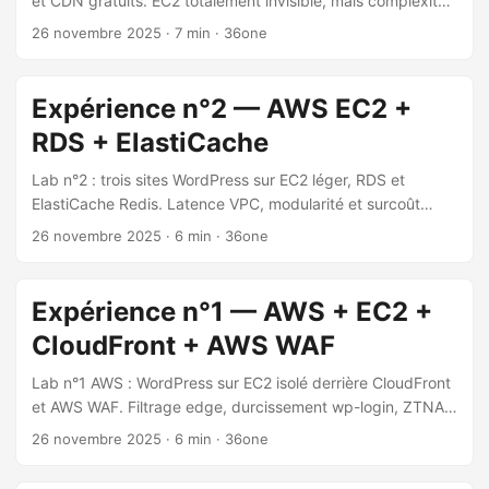
et CDN gratuits. EC2 totalement invisible, mais complexité
opérationnelle et dépendance à Cloudflare.
26 novembre 2025
·
7 min
·
36one
Expérience n°2 — AWS EC2 +
RDS + ElastiCache
Lab n°2 : trois sites WordPress sur EC2 léger, RDS et
ElastiCache Redis. Latence VPC, modularité et surcoût
~60–100 CHF/mois — bilan vs tout-en-un.
26 novembre 2025
·
6 min
·
36one
Expérience n°1 — AWS + EC2 +
CloudFront + AWS WAF
Lab n°1 AWS : WordPress sur EC2 isolé derrière CloudFront
et AWS WAF. Filtrage edge, durcissement wp-login, ZTNA
testés et coût réel ~30–50 CHF/mois.
26 novembre 2025
·
6 min
·
36one