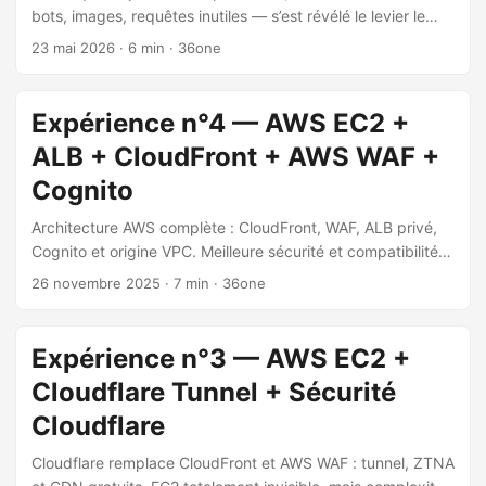
bots, images, requêtes inutiles — s’est révélé le levier le
plus efficace sur WordPress AWS.
23 mai 2026
·
6 min
·
36one
Expérience n°4 — AWS EC2 +
ALB + CloudFront + AWS WAF +
Cognito
Architecture AWS complète : CloudFront, WAF, ALB privé,
Cognito et origine VPC. Meilleure sécurité et compatibilité
WordPress testées, pour ~50–60 USD/mois.
26 novembre 2025
·
7 min
·
36one
Expérience n°3 — AWS EC2 +
Cloudflare Tunnel + Sécurité
Cloudflare
Cloudflare remplace CloudFront et AWS WAF : tunnel, ZTNA