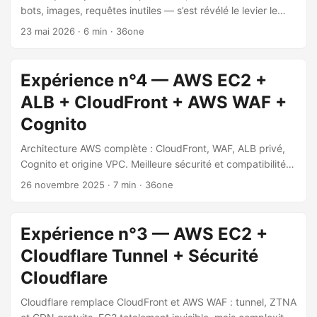
bots, images, requêtes inutiles — s’est révélé le levier le
plus efficace sur WordPress AWS.
23 mai 2026
·
6 min
·
36one
Expérience n°4 — AWS EC2 +
ALB + CloudFront + AWS WAF +
Cognito
Architecture AWS complète : CloudFront, WAF, ALB privé,
Cognito et origine VPC. Meilleure sécurité et compatibilité
WordPress testées, pour ~50–60 USD/mois.
26 novembre 2025
·
7 min
·
36one
Expérience n°3 — AWS EC2 +
Cloudflare Tunnel + Sécurité
Cloudflare
Cloudflare remplace CloudFront et AWS WAF : tunnel, ZTNA