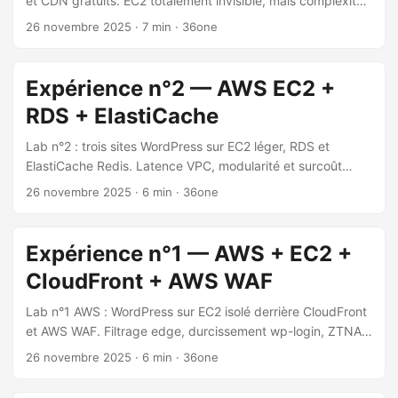
et CDN gratuits. EC2 totalement invisible, mais complexité
opérationnelle et dépendance à Cloudflare.
26 novembre 2025
·
7 min
·
36one
Expérience n°2 — AWS EC2 +
RDS + ElastiCache
Lab n°2 : trois sites WordPress sur EC2 léger, RDS et
ElastiCache Redis. Latence VPC, modularité et surcoût
~60–100 CHF/mois — bilan vs tout-en-un.
26 novembre 2025
·
6 min
·
36one
Expérience n°1 — AWS + EC2 +
CloudFront + AWS WAF
Lab n°1 AWS : WordPress sur EC2 isolé derrière CloudFront
et AWS WAF. Filtrage edge, durcissement wp-login, ZTNA
testés et coût réel ~30–50 CHF/mois.
26 novembre 2025
·
6 min
·
36one